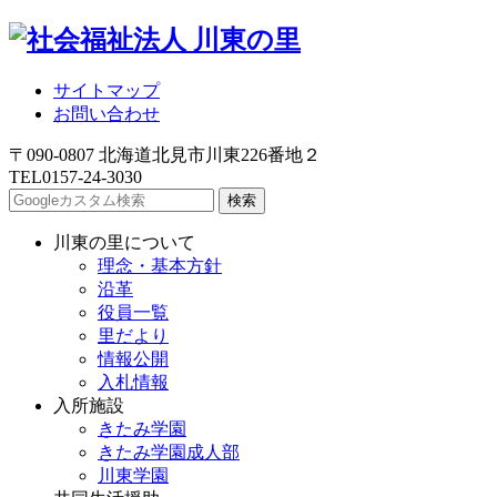
サイトマップ
お問い合わせ
〒090-0807 北海道北見市川東226番地２
TEL
0157-24-3030
川東の里について
理念・基本方針
沿革
役員一覧
里だより
情報公開
入札情報
入所施設
きたみ学園
きたみ学園成人部
川東学園