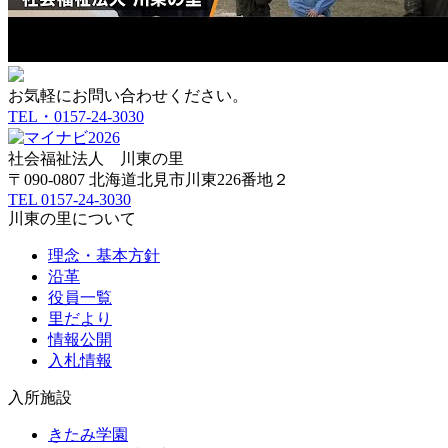
お気軽にお問い合わせください。
TEL・0157-24-3030
社会福祉法人
川東の里
〒090-0807 北海道北見市川東226番地２
TEL
0157-24-3030
川東の里について
理念・基本方針
沿革
役員一覧
里だより
情報公開
入札情報
入所施設
きたみ学園