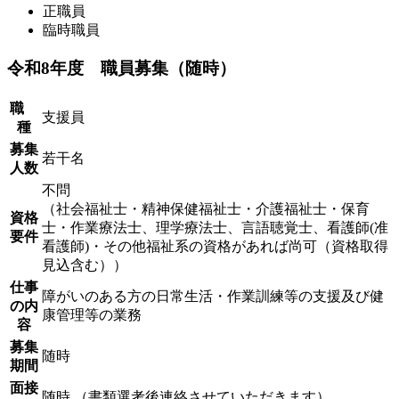
正職員
臨時職員
令和8年度 職員募集（随時）
職
支援員
種
募集
若干名
人数
不問
（社会福祉士・精神保健福祉士・介護福祉士・保育
資格
士・作業療法士、理学療法士、言語聴覚士、看護師(准
要件
看護師)・その他福祉系の資格があれば尚可（資格取得
見込含む））
仕事
障がいのある方の日常生活・作業訓練等の支援及び健
の内
康管理等の業務
容
募集
随時
期間
面接
随時 （書類選考後連絡させていただきます）