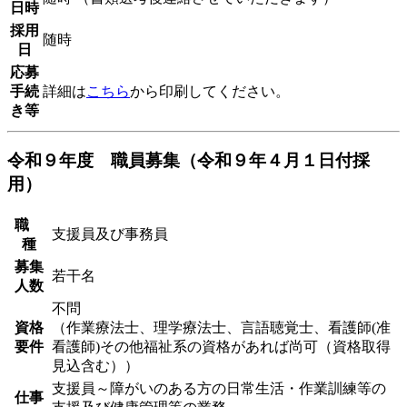
日時
採用
随時
日
応募
手続
詳細は
こちら
から印刷してください。
き等
令和９年度 職員募集（令和９年４月１日付採
用）
職
支援員及び事務員
種
募集
若干名
人数
不問
資格
（作業療法士、理学療法士、言語聴覚士、看護師(准
要件
看護師)その他福祉系の資格があれば尚可（資格取得
見込含む））
支援員～障がいのある方の日常生活・作業訓練等の
仕事