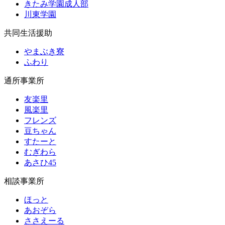
きたみ学園成人部
川東学園
共同生活援助
やまぶき寮
ふわり
通所事業所
友楽里
風楽里
フレンズ
豆ちゃん
すたーと
むぎわら
あさひ45
相談事業所
ほっと
あおぞら
ささえーる