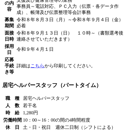
支援及び健康管理等の業務
の内
事務員～電話対応、ＰＣ入力（伝票・各データ作
容
成）、帳簿及び伝票整理等会計事務
募集
令和８年８月３日（月）～令和８年９月４日（金）
期間
必着
面接
令和８年９月１３日（日） １０時～（書類選考後
日時
連絡させていただきます）
採用
令和９年４月１日
日
応募
手続
詳細は
こちら
から印刷してください。
き等
居宅ヘルパースタッフ（パートタイム）
職 種
居宅ヘルパースタッフ
人 数
若干名
時 給
1,280円
労働時間
10：00～16：00の間の4時間程度
休 日
土・日・祝日 週休二日制（シフトによる）