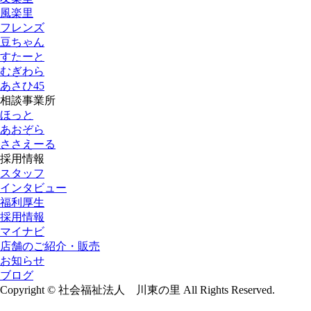
風楽里
フレンズ
豆ちゃん
すたーと
むぎわら
あさひ45
相談事業所
ほっと
あおぞら
ささえーる
採用情報
スタッフ
インタビュー
福利厚生
採用情報
マイナビ
店舗のご紹介・販売
お知らせ
ブログ
Copyright © 社会福祉法人 川東の里 All Rights Reserved.