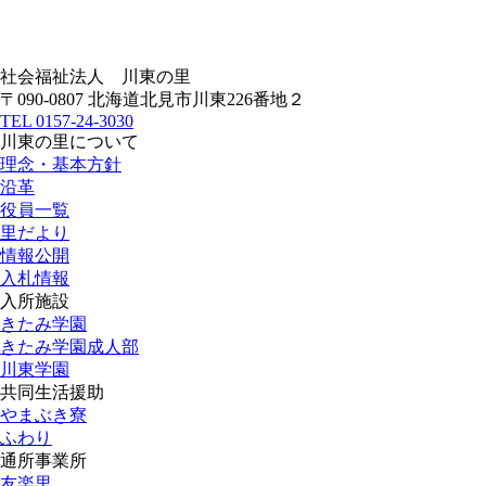
社会福祉法人
川東の里
〒090-0807 北海道北見市川東226番地２
TEL
0157-24-3030
川東の里について
理念・基本方針
沿革
役員一覧
里だより
情報公開
入札情報
入所施設
きたみ学園
きたみ学園成人部
川東学園
共同生活援助
やまぶき寮
ふわり
通所事業所
友楽里