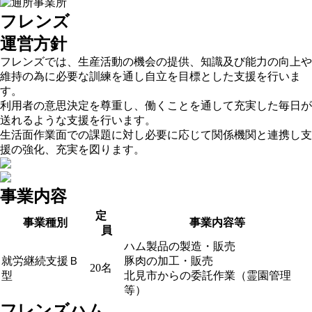
フレンズ
運営方針
フレンズでは、生産活動の機会の提供、知識及び能力の向上や
維持の為に必要な訓練を通し自立を目標とした支援を行いま
す。
利用者の意思決定を尊重し、働くことを通して充実した毎日が
送れるような支援を行います。
生活面作業面での課題に対し必要に応じて関係機関と連携し支
援の強化、充実を図ります。
事業内容
定
事業種別
事業内容等
員
ハム製品の製造・販売
就労継続支援Ｂ
豚肉の加工・販売
20名
型
北見市からの委託作業（霊園管理
等）
フレンズハム