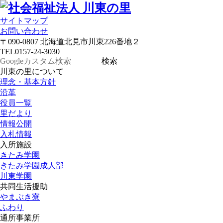
サイトマップ
お問い合わせ
〒090-0807 北海道北見市川東226番地２
TEL
0157-24-3030
川東の里について
理念・基本方針
沿革
役員一覧
里だより
情報公開
入札情報
入所施設
きたみ学園
きたみ学園成人部
川東学園
共同生活援助
やまぶき寮
ふわり
通所事業所