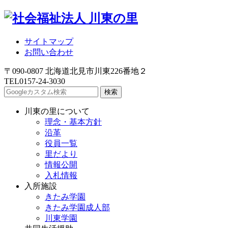
サイトマップ
お問い合わせ
〒090-0807 北海道北見市川東226番地２
TEL
0157-24-3030
川東の里について
理念・基本方針
沿革
役員一覧
里だより
情報公開
入札情報
入所施設
きたみ学園
きたみ学園成人部
川東学園