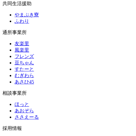
共同生活援助
やまぶき寮
ふわり
通所事業所
友楽里
風楽里
フレンズ
豆ちゃん
すたーと
むぎわら
あさひ45
相談事業所
ほっと
あおぞら
ささえーる
採用情報