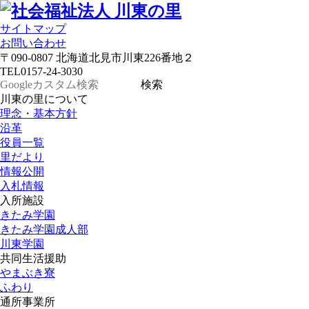
サイトマップ
お問い合わせ
〒090-0807 北海道北見市川東226番地２
TEL
0157-24-3030
川東の里について
理念・基本方針
沿革
役員一覧
里だより
情報公開
入札情報
入所施設
きたみ学園
きたみ学園成人部
川東学園
共同生活援助
やまぶき寮
ふわり
通所事業所