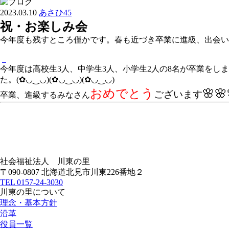
2023.03.10
あさひ45
祝・お楽しみ会
今年度も残すところ僅かです。春も近づき卒業に進級、出会いと
今年度は高校生3人、中学生3人、小学生2人の8名が卒業をし
た。(✿◡‿◡)(✿◡‿◡)(✿◡‿◡)
おめでとう
🌸🌸
ございます
卒業、進級するみなさん
社会福祉法人
川東の里
〒090-0807 北海道北見市川東226番地２
TEL
0157-24-3030
川東の里について
理念・基本方針
沿革
役員一覧