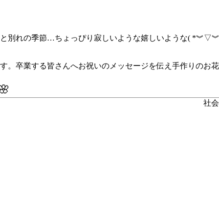
別れの季節…ちょっぴり寂しいような嬉しいような( *︾▽︾)
ます。卒業する皆さんへお祝いのメッセージを伝え手作りのお花
🌸
社