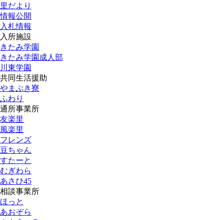
里だより
情報公開
入札情報
入所施設
きたみ学園
きたみ学園成人部
川東学園
共同生活援助
やまぶき寮
ふわり
通所事業所
友楽里
風楽里
フレンズ
豆ちゃん
すたーと
むぎわら
あさひ45
相談事業所
ほっと
あおぞら