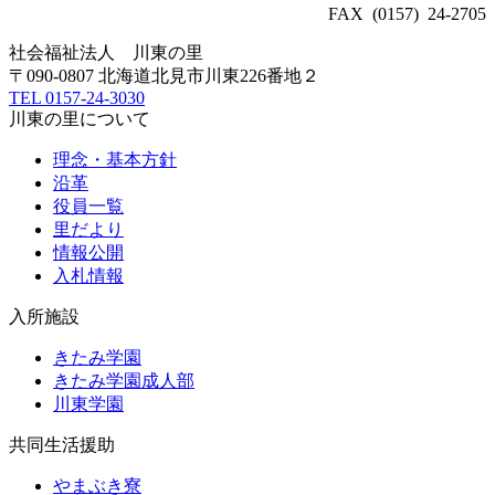
FAX (0157) 24-2705
社会福祉法人
川東の里
〒090-0807 北海道北見市川東226番地２
TEL
0157-24-3030
川東の里について
理念・基本方針
沿革
役員一覧
里だより
情報公開
入札情報
入所施設
きたみ学園
きたみ学園成人部
川東学園
共同生活援助
やまぶき寮