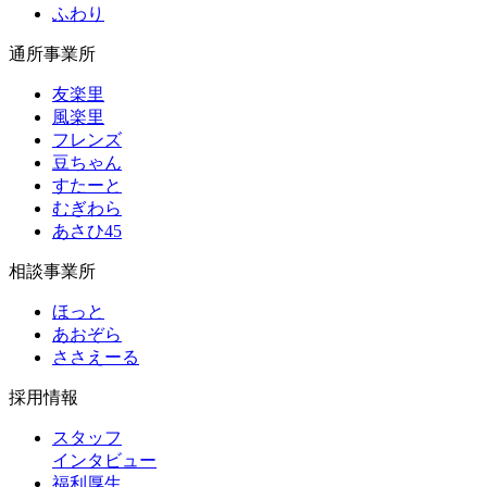
ふわり
通所事業所
友楽里
風楽里
フレンズ
豆ちゃん
すたーと
むぎわら
あさひ45
相談事業所
ほっと
あおぞら
ささえーる
採用情報
スタッフ
インタビュー
福利厚生