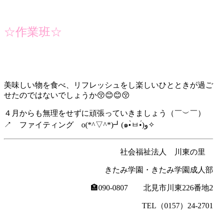
☆作業班☆
美味しい物を食べ、リフレッシュをし楽しいひとときが過ご
せたのではないでしょうか😚😊😊😚
４月からも無理をせずに頑張っていきましょう（￣︶￣）
↗ ファイティング o(*^▽^*)┛(๑•̀ㅂ•́)و✧
社会福祉法人 川東の里
きたみ学園・きたみ学園成人部
🏣090-0807 北見市川東226番地2
TEL（0157）24-2701