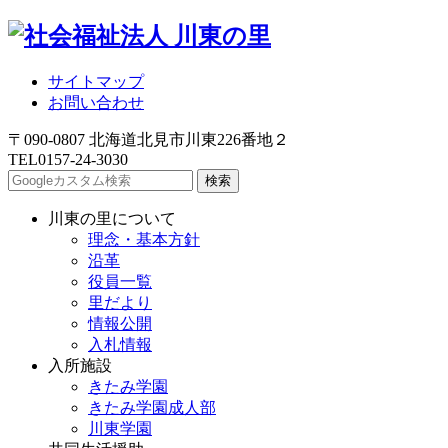
サイトマップ
お問い合わせ
〒090-0807 北海道北見市川東226番地２
TEL
0157-24-3030
川東の里について
理念・基本方針
沿革
役員一覧
里だより
情報公開
入札情報
入所施設
きたみ学園
きたみ学園成人部
川東学園