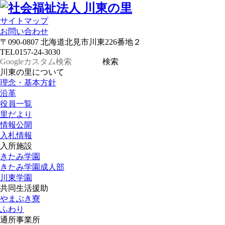
サイトマップ
お問い合わせ
〒090-0807 北海道北見市川東226番地２
TEL
0157-24-3030
川東の里について
理念・基本方針
沿革
役員一覧
里だより
情報公開
入札情報
入所施設
きたみ学園
きたみ学園成人部
川東学園
共同生活援助
やまぶき寮
ふわり
通所事業所