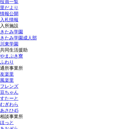
役員一覧
里だより
情報公開
入札情報
入所施設
きたみ学園
きたみ学園成人部
川東学園
共同生活援助
やまぶき寮
ふわり
通所事業所
友楽里
風楽里
フレンズ
豆ちゃん
すたーと
むぎわら
あさひ45
相談事業所
ほっと
あおぞら