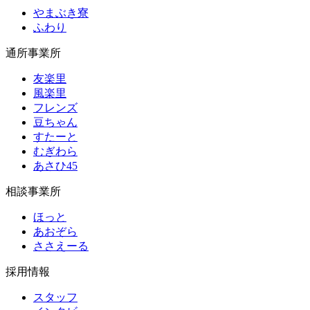
やまぶき寮
ふわり
通所事業所
友楽里
風楽里
フレンズ
豆ちゃん
すたーと
むぎわら
あさひ45
相談事業所
ほっと
あおぞら
ささえーる
採用情報
スタッフ