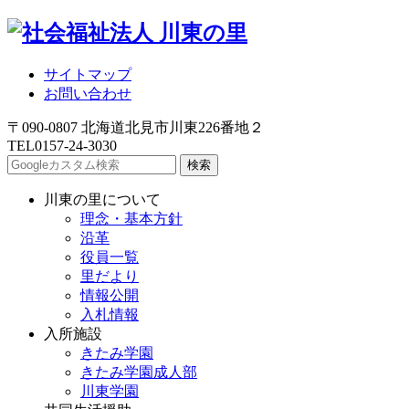
サイトマップ
お問い合わせ
〒090-0807 北海道北見市川東226番地２
TEL
0157-24-3030
川東の里について
理念・基本方針
沿革
役員一覧
里だより
情報公開
入札情報
入所施設
きたみ学園
きたみ学園成人部
川東学園