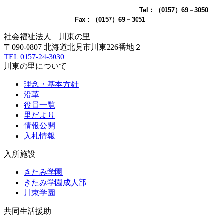
Tel：（0157）69－3050
Fax：（0157）69－3051
社会福祉法人
川東の里
〒090-0807 北海道北見市川東226番地２
TEL
0157-24-3030
川東の里について
理念・基本方針
沿革
役員一覧
里だより
情報公開
入札情報
入所施設
きたみ学園
きたみ学園成人部
川東学園
共同生活援助