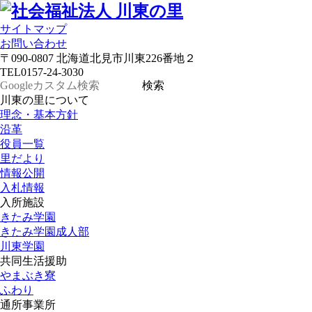
サイトマップ
お問い合わせ
〒090-0807 北海道北見市川東226番地２
TEL
0157-24-3030
川東の里について
理念・基本方針
沿革
役員一覧
里だより
情報公開
入札情報
入所施設
きたみ学園
きたみ学園成人部
川東学園
共同生活援助
やまぶき寮
ふわり
通所事業所