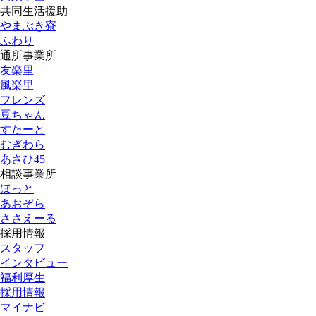
共同生活援助
やまぶき寮
ふわり
通所事業所
友楽里
風楽里
フレンズ
豆ちゃん
すたーと
むぎわら
あさひ45
相談事業所
ほっと
あおぞら
ささえーる
採用情報
スタッフ
インタビュー
福利厚生
採用情報
マイナビ