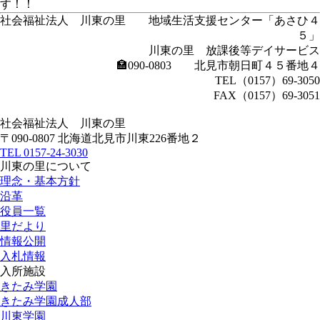
す！！
社会福祉法人 川東の里 地域生活支援センター「あさひ４
５」
川東の里 放課後等デイサービス
🏣090-0803 北見市朝日町４５番地４
TEL（0157）69-3050
FAX（0157）69-3051
社会福祉法人
川東の里
〒090-0807 北海道北見市川東226番地２
TEL
0157-24-3030
川東の里について
理念・基本方針
沿革
役員一覧
里だより
情報公開
入札情報
入所施設
きたみ学園
きたみ学園成人部
川東学園