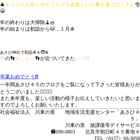
🎄
キャンドル作りやクリスマス会楽しい行事が盛りだくさん
🎅
😁
年の終わりは大掃除🧹🧺
年の始まりは初詣から🐯…１月🎍
あさひ神社で初詣🎍👦🧒🎍
春
の👣
あしおと
👣が近づいてきた
2～3月
卒業おめでとう❗❗
一年間あさひ４５のブログをご覧になって下さった皆様ありが
とうございました🙇‍♂️🙇‍♂️
また来年度も、楽しい活動の様子お伝えしていきたいと思いま
すのでよろしくお願いいたします。
社会福祉法人 川東の里 地域生活支援センター「あさひ４
５」
川東の里 放課後等デイサービス
🏣090-0803 北見市朝日町４５番地４
TEL（0157）69-3050