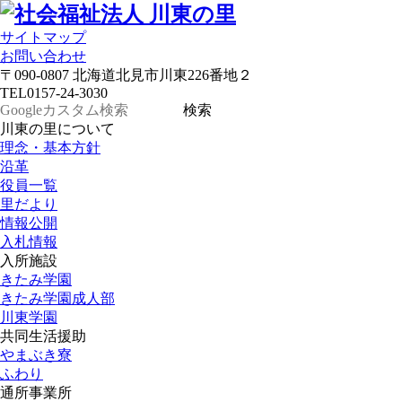
サイトマップ
お問い合わせ
〒090-0807 北海道北見市川東226番地２
TEL
0157-24-3030
川東の里について
理念・基本方針
沿革
役員一覧
里だより
情報公開
入札情報
入所施設
きたみ学園
きたみ学園成人部
川東学園
共同生活援助
やまぶき寮
ふわり
通所事業所