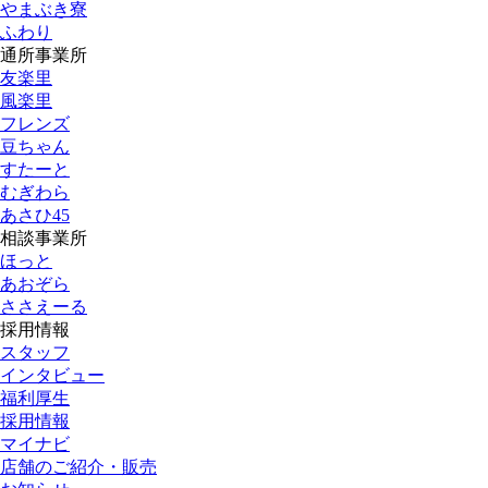
やまぶき寮
ふわり
通所事業所
友楽里
風楽里
フレンズ
豆ちゃん
すたーと
むぎわら
あさひ45
相談事業所
ほっと
あおぞら
ささえーる
採用情報
スタッフ
インタビュー
福利厚生
採用情報
マイナビ
店舗のご紹介・販売