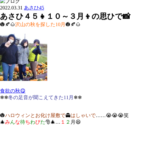
2022.03.31
あさひ45
あさひ４５👧１０～３月👦の思ひで📸
🎃🍂🌰
沢山の秋を探した10月
🎃🍂🌰
食欲の秋😋
❄❄
冬の足音が聞こえてきた11月
❄❄
🎃
ハロウィンとお化け屋敷で
👻
はしゃいで
……😭😭😭笑
🎄
み
ん
な
待
ち
わ
び
た
🎅🎄…
１
２
月😆