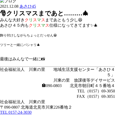
2021.12.08
あさひ45
🎅クリスマスまであと………🎄
みんな大好き
ク
リ
ス
マ
ス
まであともう少し😆
あさひ４５内も
ク
リ
ス
マ
ス
仕様になってきてます✨🎄
飾り付けしながらちょっとだっせん😁
ツリーと一緒にパシャリ🎄
最後はみんなで一緒に📸
社会福祉法人 川東の里 地域生活支援センター「あさひ４
５」
川東の里 放課後等デイサービス
🏣090-0803 北見市朝日町４５番地４
TEL（0157）69-3050
FAX（0157）69-3051
社会福祉法人
川東の里
〒090-0807 北海道北見市川東226番地２
TEL
0157-24-3030