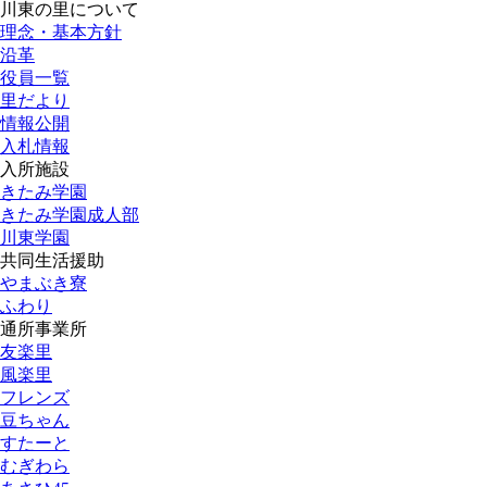
川東の里について
理念・基本方針
沿革
役員一覧
里だより
情報公開
入札情報
入所施設
きたみ学園
きたみ学園成人部
川東学園
共同生活援助
やまぶき寮
ふわり
通所事業所
友楽里
風楽里
フレンズ
豆ちゃん
すたーと
むぎわら