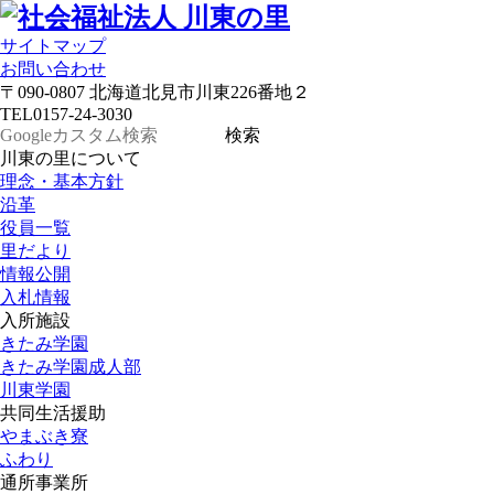
サイトマップ
お問い合わせ
〒090-0807 北海道北見市川東226番地２
TEL
0157-24-3030
川東の里について
理念・基本方針
沿革
役員一覧
里だより
情報公開
入札情報
入所施設
きたみ学園
きたみ学園成人部
川東学園
共同生活援助
やまぶき寮
ふわり
通所事業所